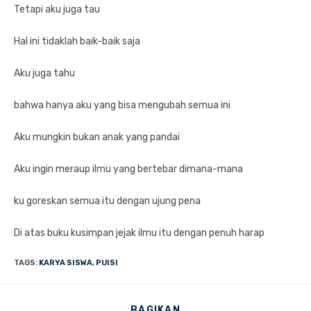
Tetapi aku juga tau
Hal ini tidaklah baik-baik saja
Aku juga tahu
bahwa hanya aku yang bisa mengubah semua ini
Aku mungkin bukan anak yang pandai
Aku ingin meraup ilmu yang bertebar dimana-mana
ku goreskan semua itu dengan ujung pena
Di atas buku kusimpan jejak ilmu itu dengan penuh harap
TAGS
:
KARYA SISWA
,
PUISI
SHARE
BAGIKAN