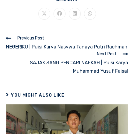
THIS
CONTENT
Opens
Opens
Opens
Opens
in
in
in
in
a
a
a
a
new
new
new
new
window
window
window
window
Read
Previous Post
more
NEGERIKU | Puisi Karya Nasywa Tanaya Putri Rachman
articles
Next Post
SAJAK SANG PENCARI NAFKAH | Puisi Karya
Muhammad Yusuf Faisal
YOU MIGHT ALSO LIKE