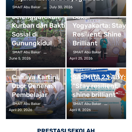
Uncategorized
Yogyakarta
Sasmita 23 Abu
July 30, 2026
SMAIT Abu Bakar
Selenggarakan
Bakar
Kurban dan Bakti
Yogyakarta: Stay
Sosial di
Resilient, Shine
Gunungkidul
Brilliant
SMAIT Abu Bakar
SMAIT Abu Bakar
June 5, 2026
April 25, 2026
Artikel
Berita
Cahaya Kartini,
SASMITA 23 ABY:
Obor Generasi
“Stay resilient,
Pembelajar
shine brilliant”
SMAIT Abu Bakar
SMAIT Abu Bakar
April 20, 2026
April 8, 2026
PRESTASI SEKOLAH