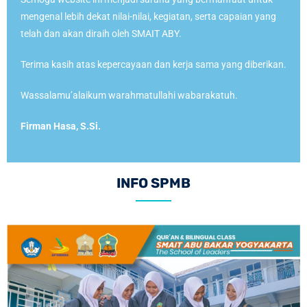
mengenal lebih dekat nilai-nilai, kegiatan, serta capaian yang
telah dan akan diraih oleh SMAIT ABY.
Terima kasih atas kepercayaan dan kerja sama yang diberikan.
Wassalamu’alaikum warahmatullahi wabarakatuh.
Firman Hasa, S.Si.
INFO SPMB