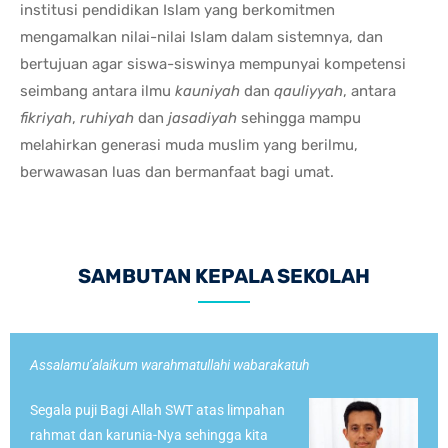
institusi pendidikan Islam yang berkomitmen
mengamalkan nilai-nilai Islam dalam sistemnya, dan
bertujuan agar siswa-siswinya mempunyai kompetensi
seimbang antara ilmu
kauniyah
dan
qauliyyah
, antara
fikriyah
,
ruhiyah
dan
jasadiyah
sehingga mampu
melahirkan generasi muda muslim yang berilmu,
berwawasan luas dan bermanfaat bagi umat.
SAMBUTAN KEPALA SEKOLAH
Assalamu’alaikum warahmatullahi wabarakatuh
Segala puji Bagi Allah SWT atas limpahan
rahmat dan karunia-Nya sehingga kita