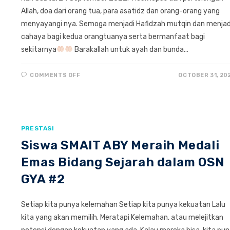
Allah, doa dari orang tua, para asatidz dan orang-orang yang
menyayangi nya. Semoga menjadi Hafidzah mutqin dan menjad
cahaya bagi kedua orangtuanya serta bermanfaat bagi
sekitarnya
Barakallah untuk ayah dan bunda…
ON
COMMENTS OFF
OCTOBER 31, 20
SEMOGA
MENJADI
HAFIDZAH
MUTQIN
“ASMA
NUR
ATHIFAH”
PRESTASI
Siswa SMAIT ABY Meraih Medali
Emas Bidang Sejarah dalam OSN
GYA #2
Setiap kita punya kelemahan Setiap kita punya kekuatan Lalu
kita yang akan memilih. Meratapi Kelemahan, atau melejitkan