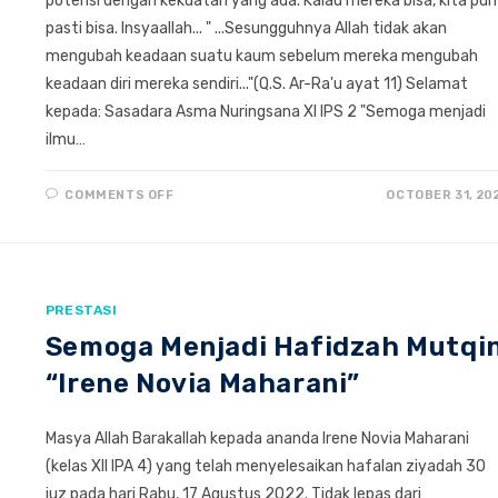
potensi dengan kekuatan yang ada. Kalau mereka bisa, kita pun
pasti bisa. Insyaallah... " ...Sesungguhnya Allah tidak akan
mengubah keadaan suatu kaum sebelum mereka mengubah
keadaan diri mereka sendiri..."(Q.S. Ar-Ra'u ayat 11) Selamat
kepada: Sasadara Asma Nuringsana XI IPS 2 "Semoga menjadi
ilmu…
ON
COMMENTS OFF
OCTOBER 31, 20
SISWA
SMAIT
ABY
MERAIH
MEDALI
EMAS
BIDANG
SEJARAH
PRESTASI
DALAM
OSN
Semoga Menjadi Hafidzah Mutqi
GYA
#2
“Irene Novia Maharani”
Masya Allah Barakallah kepada ananda Irene Novia Maharani
(kelas XII IPA 4) yang telah menyelesaikan hafalan ziyadah 30
juz pada hari Rabu, 17 Agustus 2022. Tidak lepas dari