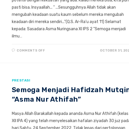
potensi dengan kekuatan yang ada. Kalau mereka bisa, kita pun
pasti bisa. Insyaallah... " ...Sesungguhnya Allah tidak akan
mengubah keadaan suatu kaum sebelum mereka mengubah
keadaan diri mereka sendiri..."(Q.S. Ar-Ra'u ayat 11) Selamat
kepada: Sasadara Asma Nuringsana XI IPS 2 "Semoga menjadi
ilmu…
ON
COMMENTS OFF
OCTOBER 31, 20
SISWA
SMAIT
ABY
MERAIH
MEDALI
EMAS
BIDANG
BAHASA
PRESTASI
INGGRIS
DALAM
Semoga Menjadi Hafidzah Mutqi
OSN
GYA
“Asma Nur Athifah”
#2
Masya Allah Barakallah kepada ananda Asma Nur Athifah (kelas
XII IPA 4) yang telah menyelesaikan hafalan ziyadah 30 juz pad
hari Sabtu, 24 September 2022. Tidak lepas dari pertolongan