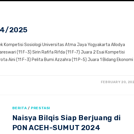
24/2025
k Kompetisi Sosiologi Universitas Atma Jaya Yogyakarta Allodya
eswari (11 F-3) Sirin Rafifa Rifda (11 F-7) Juara 2 Esai Kompetisi
ta Aini (11 F-3) Pelita Bumi Azzahra (11 P-5) Juara 1 Bidang Ekonomi
FEBRUARY 20, 20
BERITA
/
PRESTASI
Naisya Bilqis Siap Berjuang di
PON ACEH-SUMUT 2024