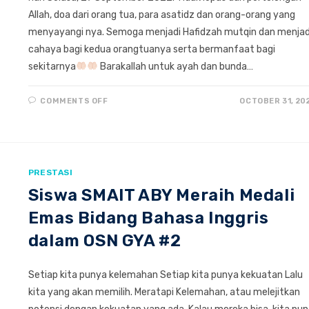
Allah, doa dari orang tua, para asatidz dan orang-orang yang
menyayangi nya. Semoga menjadi Hafidzah mutqin dan menjad
cahaya bagi kedua orangtuanya serta bermanfaat bagi
sekitarnya
Barakallah untuk ayah dan bunda…
ON
COMMENTS OFF
OCTOBER 31, 20
SEMOGA
MENJADI
HAFIDZAH
MUTQIN
“NUR
LAILA
AZIZAH”
PRESTASI
Siswa SMAIT ABY Meraih Medali
Emas Bidang Bahasa Inggris
dalam OSN GYA #2
Setiap kita punya kelemahan Setiap kita punya kekuatan Lalu
kita yang akan memilih. Meratapi Kelemahan, atau melejitkan