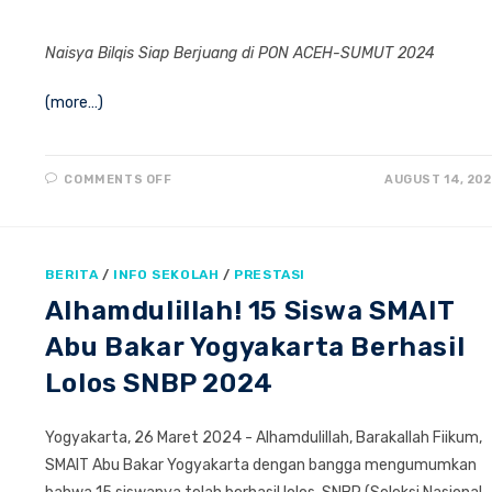
Naisya Bilqis Siap Berjuang di PON ACEH-SUMUT 2024
(more…)
ON
COMMENTS OFF
AUGUST 14, 20
NAISYA
BILQIS
SIAP
BERJUANG
DI
PON
BERITA
/
INFO SEKOLAH
/
PRESTASI
ACEH-
SUMUT
Alhamdulillah! 15 Siswa SMAIT
2024
Abu Bakar Yogyakarta Berhasil
Lolos SNBP 2024
Yogyakarta, 26 Maret 2024 - Alhamdulillah, Barakallah Fiikum,
SMAIT Abu Bakar Yogyakarta dengan bangga mengumumkan