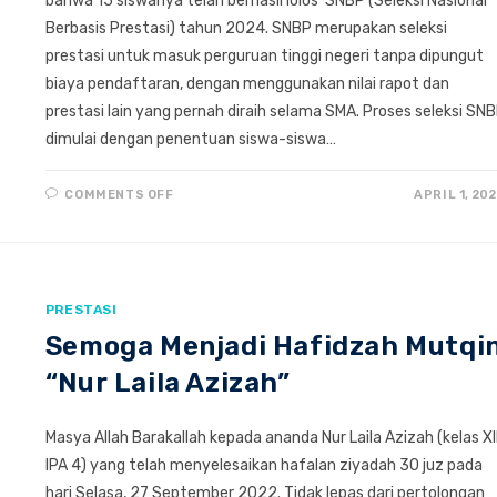
bahwa 15 siswanya telah berhasil lolos SNBP (Seleksi Nasional
Berbasis Prestasi) tahun 2024. SNBP merupakan seleksi
prestasi untuk masuk perguruan tinggi negeri tanpa dipungut
biaya pendaftaran, dengan menggunakan nilai rapot dan
prestasi lain yang pernah diraih selama SMA. Proses seleksi SN
dimulai dengan penentuan siswa-siswa…
ON
COMMENTS OFF
APRIL 1, 20
ALHAMDULILLAH!
15
SISWA
SMAIT
ABU
BAKAR
YOGYAKARTA
BERHASIL
PRESTASI
LOLOS
SNBP
Semoga Menjadi Hafidzah Mutqi
2024
“Nur Laila Azizah”
Masya Allah Barakallah kepada ananda Nur Laila Azizah (kelas XI
IPA 4) yang telah menyelesaikan hafalan ziyadah 30 juz pada
hari Selasa, 27 September 2022. Tidak lepas dari pertolongan