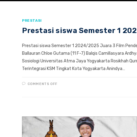
PRESTASI
Prestasi siswa Semester 1 20
Prestasi siswa Semester 1 2024/2025 Juara 3 Film Pende
Ballauran Chloe Gutama (11 F-7) Balqis Camillasyara Ardhyar
Sosiologi Universitas Atma Jaya Yogyakarta Rosikhah Qurro
Terintegrasi KSM Tingkat Kota Yogyakarta Anindya…
ON
COMMENTS OFF
PRESTASI
SISWA
SEMESTER
1
2024/2025