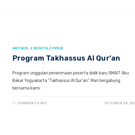
ARTIKEL
/
BERITA
/
PPDB
Program Takhassus Al Qur’an
Program unggulan penerimaan peserta didik baru SMAIT Abu
Bakar Yogyakarta "Takhassus Al Qur'an". Mari bergabung
bersama kami.
ON
COMMENTS OFF
OCTOBER 25, 20
PROGRAM
TAKHASSUS
AL
QUR’AN