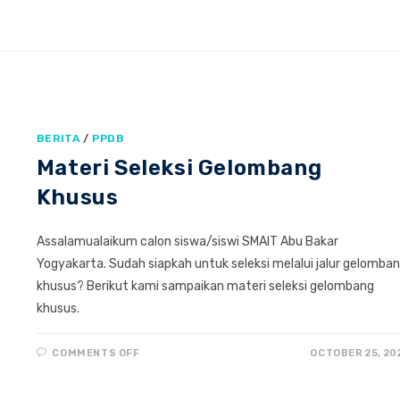
BERITA
/
PPDB
Materi Seleksi Gelombang
Khusus
Assalamualaikum calon siswa/siswi SMAIT Abu Bakar
Yogyakarta. Sudah siapkah untuk seleksi melalui jalur gelomba
khusus? Berikut kami sampaikan materi seleksi gelombang
khusus.
ON
COMMENTS OFF
OCTOBER 25, 20
MATERI
SELEKSI
GELOMBANG
KHUSUS