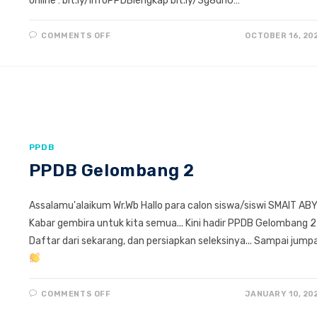
online : bit.ly/InfoPPDBlengkap bit.ly/3g8dri0…
ON
COMMENTS OFF
OCTOBER 16, 20
PENERIMAAN
PESERTA
DIDIK
BARU
SMAIT
ABU
BAKAR
YOGYAKARTA
TAHUN
AJARAN
2023/2024
PPDB
PPDB Gelombang 2
Assalamu'alaikum Wr.Wb Hallo para calon siswa/siswi SMAIT ABY.
Kabar gembira untuk kita semua... Kini hadir PPDB Gelombang 2
Daftar dari sekarang, dan persiapkan seleksinya... Sampai jump
ON
COMMENTS OFF
JANUARY 10, 20
PPDB
GELOMBANG