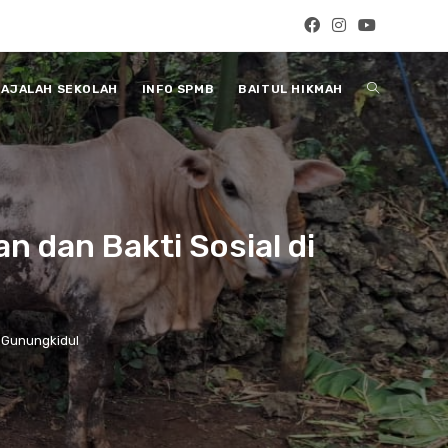
Toggle
AJALAH SEKOLAH
INFO SPMB
BAITUL HIKMAH
website
 dan Bakti Sosial di
search
i Gunungkidul