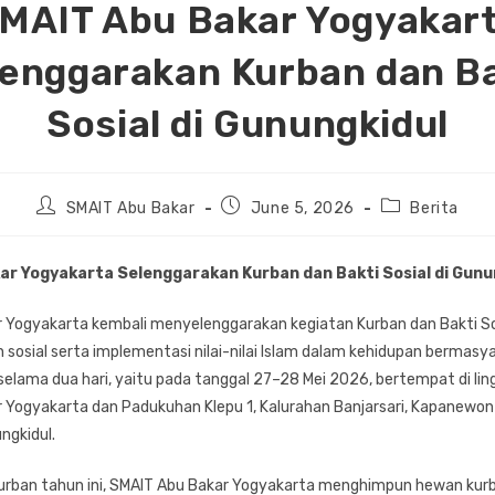
MAIT Abu Bakar Yogyakar
lenggarakan Kurban dan Ba
Sosial di Gunungkidul
Post
Post
Post
SMAIT Abu Bakar
June 5, 2026
Berita
author:
published:
category:
ar Yogyakarta Selenggarakan Kurban dan Bakti Sosial di Gunu
 Yogyakarta kembali menyelenggarakan kegiatan Kurban dan Bakti So
 sosial serta implementasi nilai-nilai Islam dalam kehidupan bermasy
 selama dua hari, yaitu pada tanggal 27–28 Mei 2026, bertempat di li
 Yogyakarta dan Padukuhan Klepu 1, Kalurahan Banjarsari, Kapanewon 
ngkidul.
urban tahun ini, SMAIT Abu Bakar Yogyakarta menghimpun hewan kur