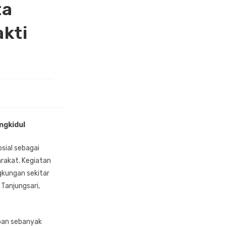
ta
kti
ngkidul
sial sebagai
arakat. Kegiatan
ngkungan sekitar
Tanjungsari,
ban sebanyak