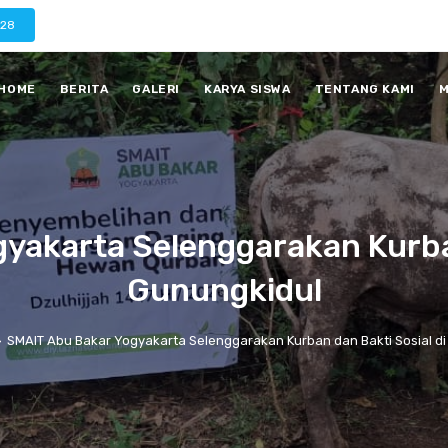
028
HOME
BERITA
GALERI
KARYA SISWA
TENTANG KAMI
M
yakarta Selenggarakan Kurban
Gunungkidul
>
SMAIT Abu Bakar Yogyakarta Selenggarakan Kurban dan Bakti Sosial d