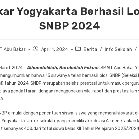
ar Yogyakarta Berhasil L
SNBP 2024
Post
Post
T Abu Bakar
April 1, 2024
Berita
/
Info Sekolah
/
published:
category:
 Maret 2024 –
Alhamdulillah, Barakallah Fiikum
, SMAIT Abu Bakar 
engumumkan bahwa 15 siswanya telah berhasil lolos SNBP (Seleksi 
si) tahun 2024. SNBP merupakan seleksi prestasi untuk masuk perguru
biaya pendaftaran, dengan menggunakan nilai rapot dan prestasi lain
A.
SNBP dimulai dengan penentuan siswa-siswa yang memenuhi syarat ol
 Yogyakarta. Untuk sekolah yang memiliki akreditasi A, menetapkan 
 sebanyak 40% dari total siswa kelas XII Tahun Pelajaran 2023/2024