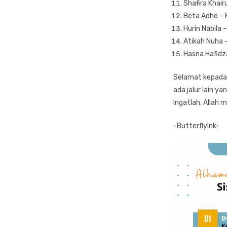
Shafira Khair
Beta Adhe – B
Hurin Nabila
Atikah Nuha 
Hasna Hafidz
Selamat kepada 
ada jalur lain ya
Ingatlah, Allah 
-ButterflyInk-