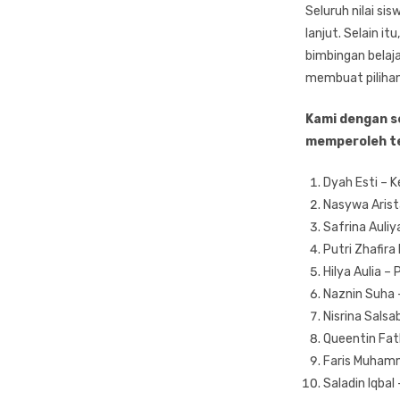
Seluruh nilai s
lanjut. Selain i
bimbingan belaja
membuat pilihan
Kami dengan s
memperoleh te
Dyah Esti – K
Nasywa Arist
Safrina Auliy
Putri Zhafira
Hilya Aulia 
Naznin Suha –
Nisrina Salsa
Queentin Fat
Faris Muhamm
Saladin Iqba