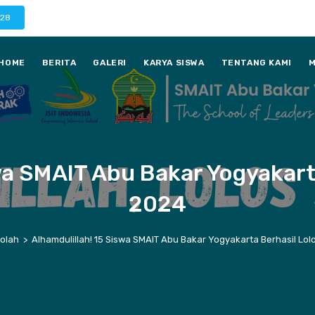
028
HOME
BERITA
GALERI
KARYA SISWA
TENTANG KAMI
M
swa SMAIT Abu Bakar Yogyakart
2024
kolah
>
Alhamdulillah! 15 Siswa SMAIT Abu Bakar Yogyakarta Berhasil Lo