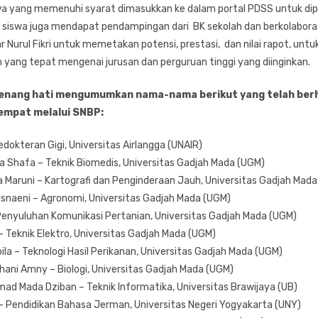
iswa yang memenuhi syarat dimasukkan ke dalam portal PDSS untuk dip
tu, siswa juga mendapat pendampingan dari BK sekolah dan berkolabor
r Nurul Fikri untuk memetakan potensi, prestasi, dan nilai rapot, un
 yang tepat mengenai jurusan dan perguruan tinggi yang diinginkan.
enang hati mengumumkan nama-nama berikut yang telah berh
mpat melalui SNBP:
edokteran Gigi, Universitas Airlangga (UNAIR)
a Shafa – Teknik Biomedis, Universitas Gadjah Mada (UGM)
a Maruni – Kartografi dan Penginderaan Jauh, Universitas Gadjah Mad
 Isnaeni – Agronomi, Universitas Gadjah Mada (UGM)
– Penyuluhan Komunikasi Pertanian, Universitas Gadjah Mada (UGM)
 Teknik Elektro, Universitas Gadjah Mada (UGM)
bila – Teknologi Hasil Perikanan, Universitas Gadjah Mada (UGM)
hani Amny – Biologi, Universitas Gadjah Mada (UGM)
ad Mada Dziban – Teknik Informatika, Universitas Brawijaya (UB)
l – Pendidikan Bahasa Jerman, Universitas Negeri Yogyakarta (UNY)