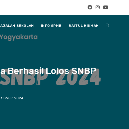
Toggle
AJALAH SEKOLAH
INFO SPMB
BAITUL HIKMAH
website
a Berhasil Lolos SNBP
search
los SNBP 2024