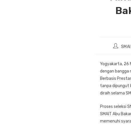
Bak
Post
SMAI
author:
Yogyakarta, 26
dengan bangga m
Berbasis Presta
tanpa dipungut 
diraih selama SM
Proses seleksi 
SMAIT Abu Bakar
memenuhi syarat