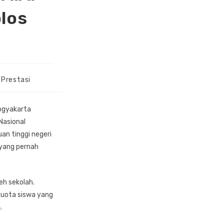
olos
Prestasi
Yogyakarta
Nasional
an tinggi negeri
 yang pernah
eh sekolah.
kuota siswa yang
.