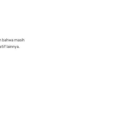
ah bahwa masih
atif lainnya.