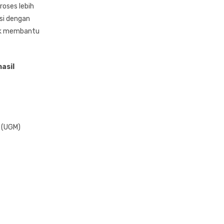
roses lebih
asi dengan
tuk membantu
asil
a (UGM)