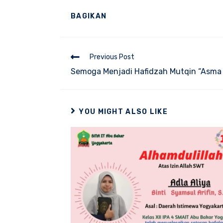
SHARE
BAGIKAN
THIS
CONTENT
Read
Previous Post
more
Semoga Menjadi Hafidzah Mutqin “Asma 
articles
YOU MIGHT ALSO LIKE