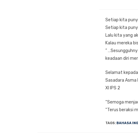
Setiap kita pun
Setiap kita pun
Lalu kita yang 
Kalau mereka bisa
” …Sesungguhny
keadaan diri mer
Selamat kepada
Sasadara Asma 
XI IPS 2
“Semoga menjad
“Terus beraksi m
TAGS
:
BAHASA IN