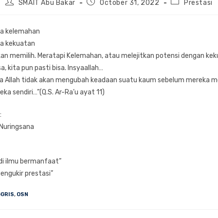
Post
Post
Post
SMAIT Abu Bakar
October 31, 2022
Prestasi
author:
published:
category:
ya kelemahan
ya kekuatan
akan memilih. Meratapi Kelemahan, atau melejitkan potensi dengan ke
, kita pun pasti bisa. Insyaallah…
a Allah tidak akan mengubah keadaan suatu kaum sebelum mereka 
eka sendiri…”(Q.S. Ar-Ra’u ayat 11)
:
Nuringsana
i ilmu bermanfaat”
engukir prestasi”
GGRIS
,
OSN