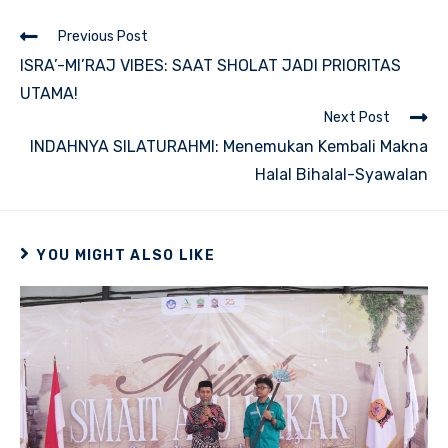
new
new
new
new
window
window
window
window
Read
Previous Post
more
ISRA’-MI’RAJ VIBES: SAAT SHOLAT JADI PRIORITAS
articles
UTAMA!
Next Post
INDAHNYA SILATURAHMI: Menemukan Kembali Makna
Halal Bihalal-Syawalan
YOU MIGHT ALSO LIKE