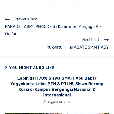
in
in
in
in
a
a
a
a
new
new
new
new
window
window
window
window
Read
Previous Post
more
PARADE TASMI’ PERIODE 3 : Komitmen Menjaga Al-
articles
Qur’an
Next Post
Rukyatul Hilal ABATE SMAIT ABY
YOU MIGHT ALSO LIKE
Lebih dari 70% Siswa SMAIT Abu Bakar
Yogyakarta Lolos PTN & PTLN!, Siswa Borong
Kursi di Kampus Bergengsi Nasional &
Internasional
August 14, 2025