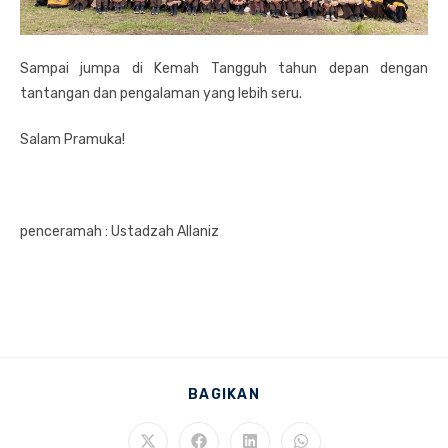
Sampai jumpa di Kemah Tangguh tahun depan dengan
tantangan dan pengalaman yang lebih seru.
Salam Pramuka!
penceramah : Ustadzah Allaniz
SHARE
BAGIKAN
THIS
CONTENT
Opens
Opens
Opens
Opens