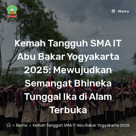
Skip
to
Menu
content
Kemah Tangguh SMA IT
Abu Bakar Yogyakarta
2025: Mewujudkan
Semangat Bhineka
Tunggal Ika di Alam
Terbuka
>
Berita
>
Kemah Tangguh SMA IT Abu Bakar Yogyakarta 2025: Me