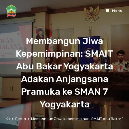
Skip
to
Menu
content
Membangun Jiwa
Kepemimpinan: SMAIT
Abu Bakar Yogyakarta
Adakan Anjangsana
Pramuka ke SMAN 7
Yogyakarta
>
Berita
>
Membangun Jiwa Kepemimpinan: SMAIT Abu Bakar Yog