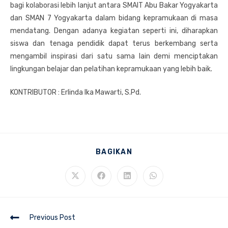
bagi kolaborasi lebih lanjut antara SMAIT Abu Bakar Yogyakarta
dan SMAN 7 Yogyakarta dalam bidang kepramukaan di masa
mendatang. Dengan adanya kegiatan seperti ini, diharapkan
siswa dan tenaga pendidik dapat terus berkembang serta
mengambil inspirasi dari satu sama lain demi menciptakan
lingkungan belajar dan pelatihan kepramukaan yang lebih baik.
KONTRIBUTOR : Erlinda Ika Mawarti, S.Pd.
SHARE
BAGIKAN
THIS
CONTENT
Opens
Opens
Opens
Opens
in
in
in
in
a
a
a
a
new
new
new
new
window
window
window
window
Read
Previous Post
more