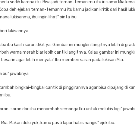
k perlu sedih karena itu. Bisa jadi teman-teman mu itu iri sama Mia ken
Coba deh ejekan teman-temanmu itu kamu jadikan kritik dari hasil lu
ana lukisanmu, ibu ingin lihat” pinta ibu.
beri lukisannya.
oba ibu kasih saran dikit ya. Gambar ini mungkin langitnya lebih di grad
bah warna merah biar lebih cantik langitnya. Kalau gambar ini mungki
 besarin agar lebih menyala” Ibu memberi saran pada lukisan Mia.
ya bu” jawabnya
 tambah bingkai-bingkai cantik di pinggirannya agar bisa dipajang di ka
i ibu.
saran-saran dari ibu menambah semangatku untuk melukis lagi” jawab
ia. Makan dulu yuk, kamu pasti lapar habis nangis” ejek ibu.