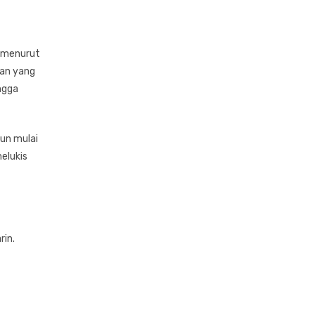
ng menurut
san yang
angga
pun mulai
melukis
rin.