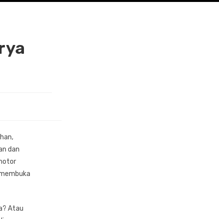
rya
ahan,
lan dan
motor
ah membuka
ya? Atau