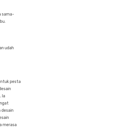
aa sama-
bu.
an udah
untuk pesta
desain
 Ia
ingat
a desain
esain
ya merasa