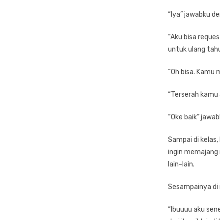
“Iya” jawabku d
“Aku bisa reques
untuk ulang tahu
“Oh bisa. Kamu m
“Terserah kamu a
“Oke baik” jawab
Sampai di kelas,
ingin memajang n
lain-lain.
Sesampainya di
“Ibuuuu aku sene