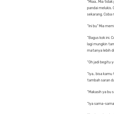
“Miaa.. Mia tida
pandai melukis. 
sekarang. Coba m
“Ini bu” Mia mem
“Bagus kok ini. C
lagi mungkin tam
matanya lebih di
“Oh jadi begitu 
“Iya.. bisa kamu
tambah saran dar
“Makasih ya bu 
“Iya sama-sama M