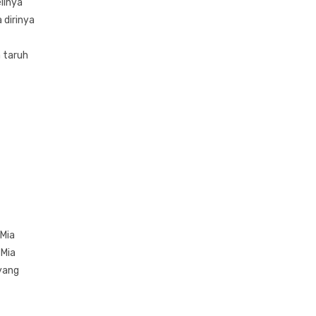
elinya
 dirinya
a taruh
 Mia
 Mia
 yang