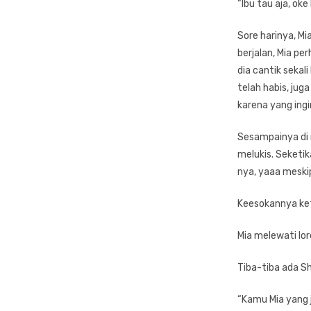
“Ibu tau aja, oke
Sore harinya, Mia
berjalan, Mia pe
dia cantik sekal
telah habis, jug
karena yang ingin
Sesampainya di r
melukis. Seketik
nya, yaaa meskip
Keesokannya keti
Mia melewati lo
Tiba-tiba ada Sh
“Kamu Mia yang j