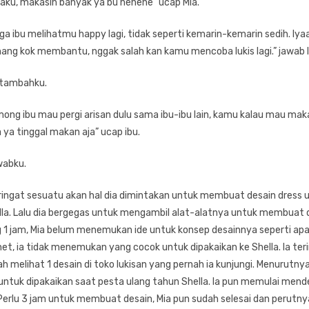
di laku, makasih banyak ya bu hehehe” ucap Mia.
ga ibu melihatmu happy lagi, tidak seperti kemarin-kemarin sedih. Iy
nang kok membantu, nggak salah kan kamu mencoba lukis lagi.” jawab I
 tambahku.
g ibu mau pergi arisan dulu sama ibu-ibu lain, kamu kalau mau mak
a ya tinggal makan aja” ucap ibu.
awabku.
eringat sesuatu akan hal dia dimintakan untuk membuat desain dress 
lla. Lalu dia bergegas untuk mengambil alat-alatnya untuk membuat 
g 1 jam, Mia belum menemukan ide untuk konsep desainnya seperti apa.
net, ia tidak menemukan yang cocok untuk dipakaikan ke Shella. Ia ter
ah melihat 1 desain di toko lukisan yang pernah ia kunjungi. Menurutny
untuk dipakaikan saat pesta ulang tahun Shella. Ia pun memulai mend
 Perlu 3 jam untuk membuat desain, Mia pun sudah selesai dan perutn