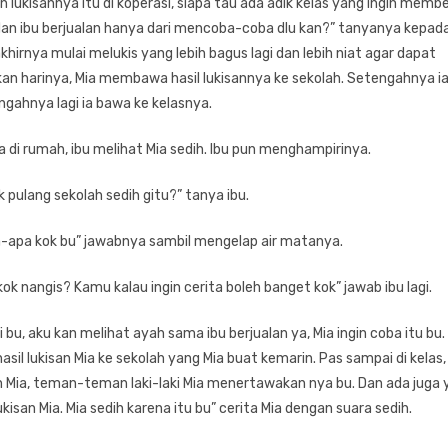
n lukisannya itu di koperasi, siapa tau ada adik kelas yang ingin memb
 dan ibu berjualan hanya dari mencoba-coba dlu kan?” tanyanya kepada
akhirnya mulai melukis yang lebih bagus lagi dan lebih niat agar dapat
kan harinya, Mia membawa hasil lukisannya ke sekolah. Setengahnya i
engahnya lagi ia bawa ke kelasnya.
di rumah, ibu melihat Mia sedih. Ibu pun menghampirinya.
 pulang sekolah sedih gitu?” tanya ibu.
pa-apa kok bu” jawabnya sambil mengelap air matanya.
ok nangis? Kamu kalau ingin cerita boleh banget kok” jawab ibu lagi.
 bu, aku kan melihat ayah sama ibu berjualan ya, Mia ingin coba itu bu.
il lukisan Mia ke sekolah yang Mia buat kemarin. Pas sampai di kelas,
an Mia, teman-teman laki-laki Mia menertawakan nya bu. Dan ada juga
ukisan Mia. Mia sedih karena itu bu” cerita Mia dengan suara sedih.