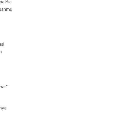
apa Mia
kisanmu
asi
n
mar”
nya.