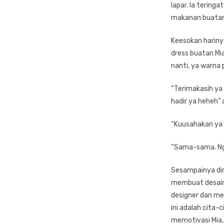
lapar. Ia tering
makanan buatan
Keesokan harinya
dress buatan Mia
nanti, ya warna 
“Terimakasih ya 
hadir ya heheh” a
“Kuusahakan ya 
“Sama-sama. Ngo
Sesampainya dir
membuat desain ga
designer dan me
ini adalah cita-
memotivasi Mia, 