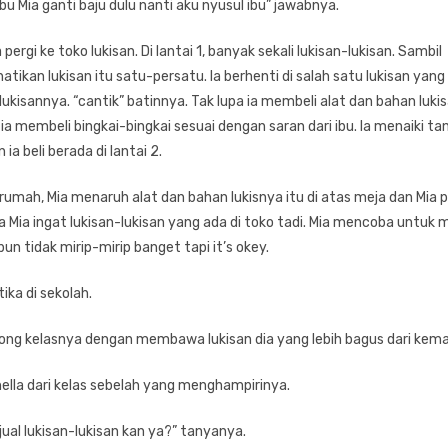
 bu Mia ganti baju dulu nanti aku nyusul ibu” jawabnya.
 pergi ke toko lukisan. Di lantai 1, banyak sekali lukisan-lukisan. Sambil
rhatikan lukisan itu satu-persatu. Ia berhenti di salah satu lukisan ya
i lukisannya. “cantik” batinnya. Tak lupa ia membeli alat dan bahan luki
a ia membeli bingkai-bingkai sesuai dengan saran dari ibu. Ia menaiki t
 ia beli berada di lantai 2.
umah, Mia menaruh alat dan bahan lukisnya itu di atas meja dan Mia 
a Mia ingat lukisan-lukisan yang ada di toko tadi. Mia mencoba untuk 
un tidak mirip-mirip banget tapi it’s okey.
ka di sekolah.
rong kelasnya dengan membawa lukisan dia yang lebih bagus dari kema
ella dari kelas sebelah yang menghampirinya.
ual lukisan-lukisan kan ya?” tanyanya.