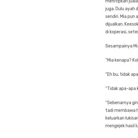
menitipkan juala
juga. Dulu ayah
sendiri. Mia pun 
dijualkan. Keeso
di koperasi, set
Sesampainya Mia 
“Mia kenapa? Kok
“Eh bu, tidak a
“Tidak apa-apa k
“Sebenarnya gini
tadi membawa has
keluarkan lukis
mengejek hasil l