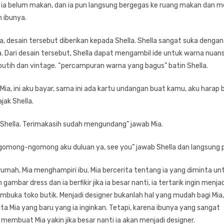
at ia belum makan, dan ia pun langsung bergegas ke ruang makan dan 
 ibunya.
, desain tersebut diberikan kepada Shella. Shella sangat suka dengan
. Dari desain tersebut, Shella dapat mengambil ide untuk warna nuans
putih dan vintage. “percampuran warna yang bagus” batin Shella.
Mia, ini aku bayar, sama ini ada kartu undangan buat kamu, aku harap 
jak Shella.
Shella. Terimakasih sudah mengundang” jawab Mia.
mong-ngomong aku duluan ya, see you” jawab Shella dan langsung p
umah, Mia menghampiri ibu. Mia bercerita tentang ia yang diminta un
mbar dress dan ia berfikir jika ia besar nanti, ia tertarik ingin menjad
mbuka toko butik. Menjadi designer bukanlah hal yang mudah bagi Mia
cita Mia yang baru yang ia inginkan. Tetapi, karena ibunya yang sangat
membuat Mia yakin jika besar nanti ia akan menjadi designer.