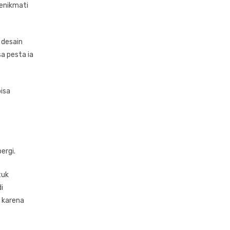
menikmati
 desain
a pesta ia
bisa
ergi.
tuk
i
, karena