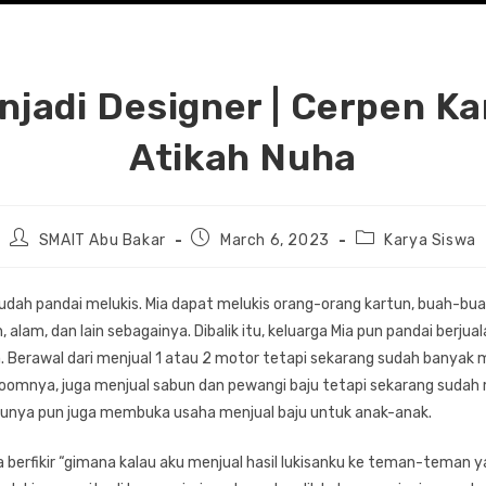
njadi Designer | Cerpen Ka
Atikah Nuha
Post
Post
Post
SMAIT Abu Bakar
March 6, 2023
Karya Siswa
author:
published:
category:
 sudah pandai melukis. Mia dapat melukis orang-orang kartun, buah-bu
lam, dan lain sebagainya. Dibalik itu, keluarga Mia pun pandai berjua
Berawal dari menjual 1 atau 2 motor tetapi sekarang sudah banyak 
wroomnya, juga menjual sabun dan pewangi baju tetapi sekarang sud
Ibunya pun juga membuka usaha menjual baju untuk anak-anak.
a berfikir “gimana kalau aku menjual hasil lukisanku ke teman-teman 