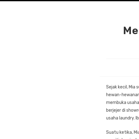
Me
Sejak kecil, Mia
hewan-hewanan, a
membuka usaha. 
berjejer di sho
usaha laundry. 
Suatu ketika, Mi