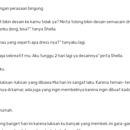
engan perasaan bingung.
t bikin desain ke kamu tidak ya? Minta tolong bikin desain semacam d
nku dong, bisa?” tanya Shella.
au yang seperti apa dress nya?” tanyaku lagi.
ja sekreatif mu. Aku tunggu 2 hari lagi ya desainnya” pinta Shella.
ku.
 lukisan-lukisan yang dibawa Mia hari ini sangat laku. Karena teman-
ya di kamar, ada juga yang ingin membelinya karena ingin dibuat kado
 rumah.
ng banget hari ini karena lukisan ku banyak yang membeli, ini gara-ga