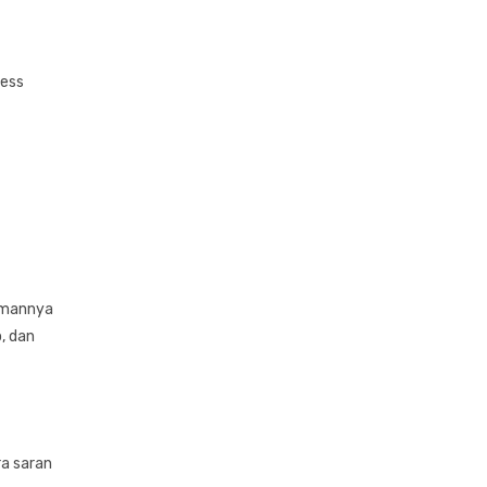
ress
temannya
, dan
ra saran