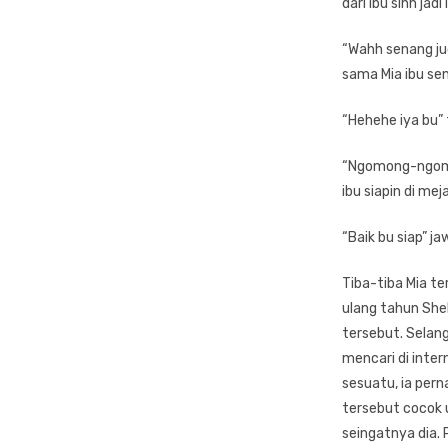
dari ibu sihh ja
“Wahh senang ju
sama Mia ibu se
“Hehehe iya bu”
“Ngomong-ngomon
ibu siapin di mej
“Baik bu siap” j
Tiba-tiba Mia t
ulang tahun She
tersebut. Selan
mencari di inter
sesuatu, ia pern
tersebut cocok 
seingatnya dia.