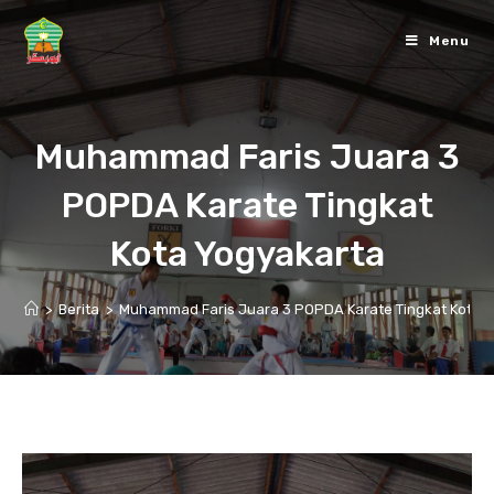
Skip
to
Menu
content
Muhammad Faris Juara 3
POPDA Karate Tingkat
Kota Yogyakarta
>
Berita
>
Muhammad Faris Juara 3 POPDA Karate Tingkat Kota 