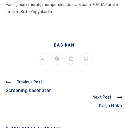
Faris (sabuk merah) memperoleh Juara 3 pada POPDA Karate
Tingkat Kota Yogyakarta.
SHARE
BAGIKAN
THIS
CONTENT
Opens
Opens
Opens
Opens
in
in
in
in
a
a
a
a
new
new
new
new
window
window
window
window
Read
Previous Post
more
Screening Kesehatan
articles
Next Post
Kerja Bakti