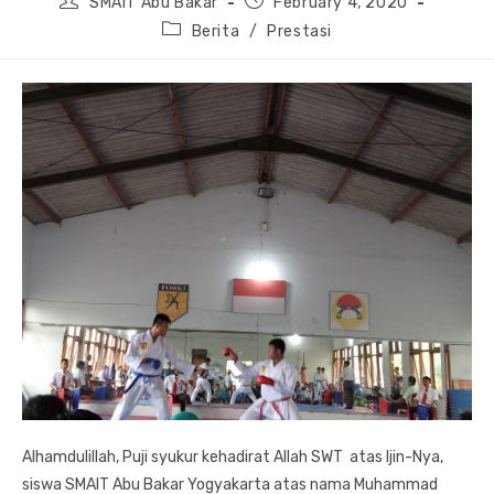
SMAIT Abu Bakar
February 4, 2020
author:
published:
Post
Berita
/
Prestasi
category:
Alhamdulillah, Puji syukur kehadirat Allah SWT atas Ijin-Nya,
siswa SMAIT Abu Bakar Yogyakarta atas nama Muhammad