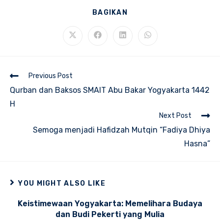
SHARE
BAGIKAN
THIS
CONTENT
Opens
Opens
Opens
Opens
in
in
in
in
a
a
a
a
new
new
new
new
window
window
window
window
Read
Previous Post
more
Qurban dan Baksos SMAIT Abu Bakar Yogyakarta 1442
articles
H
Next Post
Semoga menjadi Hafidzah Mutqin “Fadiya Dhiya
Hasna”
YOU MIGHT ALSO LIKE
Keistimewaan Yogyakarta: Memelihara Budaya
dan Budi Pekerti yang Mulia