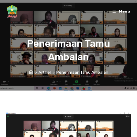
Skip
to
Menu
content
Penerimaan Tamu
Ambalan
>
Artikel
>
Penerimaan Tamu Ambalan