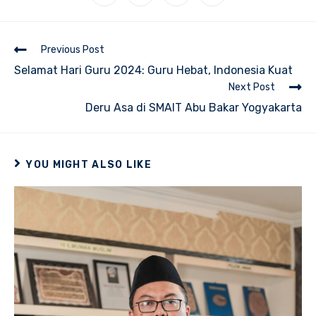
in
in
in
in
a
a
a
a
new
new
new
new
window
window
window
window
Read
Previous Post
more
Selamat Hari Guru 2024: Guru Hebat, Indonesia Kuat
articles
Next Post
Deru Asa di SMAIT Abu Bakar Yogyakarta
YOU MIGHT ALSO LIKE