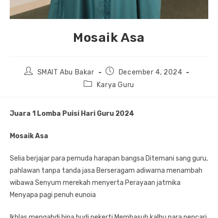
Mosaik Asa
Post
Post
SMAIT Abu Bakar
December 4, 2024
author:
published:
Post
Karya Guru
category:
Juara 1 Lomba Puisi Hari Guru 2024
Mosaik Asa
Selia berjajar para pemuda harapan bangsa Ditemani sang guru,
pahlawan tanpa tanda jasa Berseragam adiwarna menambah
wibawa Senyum merekah menyerta Perayaan jatmika
Menyapa pagi penuh eunoia
Ikhlas mengabdi bina budi pekerti Membasuh kalbu para pencari