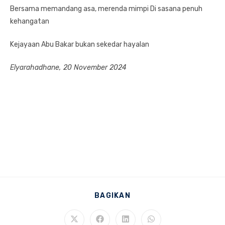
Bersama memandang asa, merenda mimpi Di sasana penuh
kehangatan
Kejayaan Abu Bakar bukan sekedar hayalan
Elyarahadhane, 20 November 2024
SHARE
BAGIKAN
THIS
CONTENT
Opens
Opens
Opens
Opens