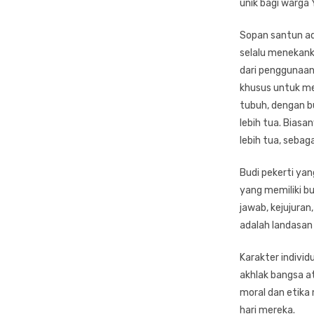
unik bagi warga
Sopan santun ada
selalu menekank
dari penggunaan
khusus untuk me
tubuh, dengan 
lebih tua. Bias
lebih tua, seba
Budi pekerti yang
yang memiliki bu
jawab, kejujura
adalah landasan 
Karakter individ
akhlak bangsa at
moral dan etika 
hari mereka.