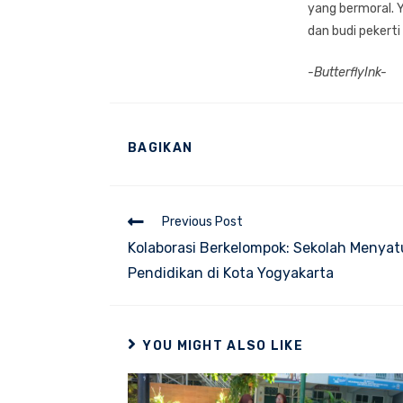
yang bermoral. 
dan budi pekerti
-ButterflyInk-
SHARE
BAGIKAN
THIS
CONTENT
Read
Previous Post
more
Kolaborasi Berkelompok: Sekolah Menyatu
articles
Pendidikan di Kota Yogyakarta
YOU MIGHT ALSO LIKE