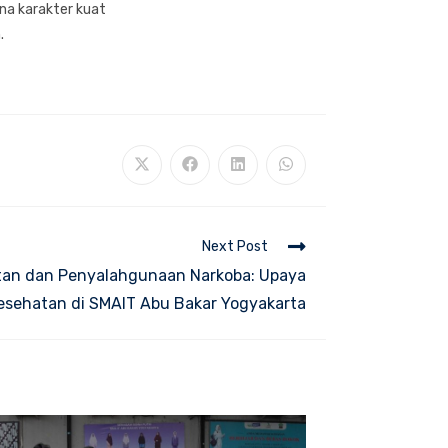
na karakter kuat
.
Opens
Opens
Opens
Opens
in
in
in
in
a
a
a
a
new
new
new
new
window
window
window
window
Next Post
tan dan Penyalahgunaan Narkoba: Upaya
sehatan di SMAIT Abu Bakar Yogyakarta