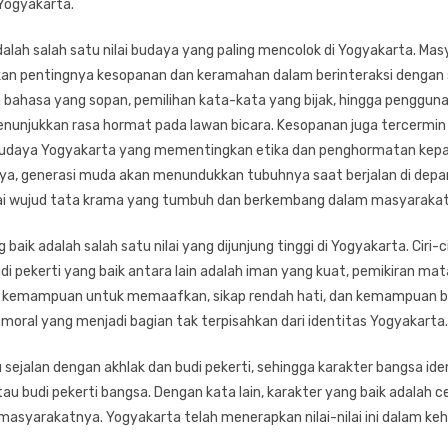
 Yogyakarta.
lah salah satu nilai budaya yang paling mencolok di Yogyakarta. Masy
an pentingnya kesopanan dan keramahan dalam berinteraksi dengan 
 bahasa yang sopan, pemilihan kata-kata yang bijak, hingga penggun
nunjukkan rasa hormat pada lawan bicara. Kesopanan juga tercermin
budaya Yogyakarta yang mementingkan etika dan penghormatan kepa
anya, generasi muda akan menundukkan tubuhnya saat berjalan di depa
gai wujud tata krama yang tumbuh dan berkembang dalam masyarakat
 baik adalah salah satu nilai yang dijunjung tinggi di Yogyakarta. Ciri-c
di pekerti yang baik antara lain adalah iman yang kuat, pemikiran ma
n, kemampuan untuk memaafkan, sikap rendah hati, dan kemampuan bers
moral yang menjadi bagian tak terpisahkan dari identitas Yogyakarta.
u sejalan dengan akhlak dan budi pekerti, sehingga karakter bangsa id
au budi pekerti bangsa. Dengan kata lain, karakter yang baik adalah c
masyarakatnya. Yogyakarta telah menerapkan nilai-nilai ini dalam keh