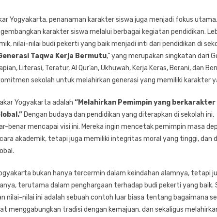
kar Yogyakarta, penanaman karakter siswa juga menjadi fokus utama. 
gembangkan karakter siswa melalui berbagai kegiatan pendidikan. Leb
k, nilai-nilai budi pekerti yang baik menjadi inti dari pendidikan di seko
Generasi Taqwa Kerja Bermutu
,” yang merupakan singkatan dari 
ian, Literasi, Teratur, Al Qur’an, Ukhuwah, Kerja Keras, Berani, dan Ber
mitmen sekolah untuk melahirkan generasi yang memiliki karakter y
Bakar Yogyakarta adalah
“Melahirkan Pemimpin yang berkarakter 
obal.”
Dengan budaya dan pendidikan yang diterapkan di sekolah ini,
ar-benar mencapai visi ini. Mereka ingin mencetak pemimpin masa de
ara akademik, tetapi juga memiliki integritas moral yang tinggi, dan
obal.
gyakarta bukan hanya tercermin dalam keindahan alamnya, tetapi j
nya, terutama dalam penghargaan terhadap budi pekerti yang baik
nilai-nilai ini adalah sebuah contoh luar biasa tentang bagaimana s
t menggabungkan tradisi dengan kemajuan, dan sekaligus melahirka