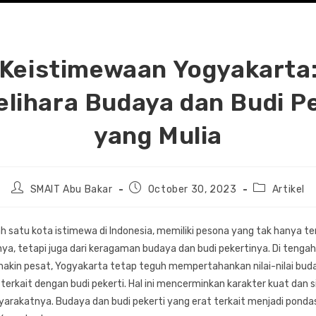
Keistimewaan Yogyakarta
lihara Budaya dan Budi Pe
yang Mulia
Post
Post
Post
SMAIT Abu Bakar
October 30, 2023
Artikel
author:
published:
category:
h satu kota istimewa di Indonesia, memiliki pesona yang tak hanya te
ya, tetapi juga dari keragaman budaya dan budi pekertinya. Di tenga
kin pesat, Yogyakarta tetap teguh mempertahankan nilai-nilai bud
erkait dengan budi pekerti. Hal ini mencerminkan karakter kuat dan s
syarakatnya. Budaya dan budi pekerti yang erat terkait menjadi pondas