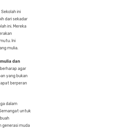
Sekolah ini
ih dari sekadar
lah ini. Mereka
Gerakan
mutu. Ini
ang mulia.
mulia dan
 berharap agar
pan yang bukan
 dapat berperan
uga dalam
. Semangat untuk
ebuah
n generasi muda