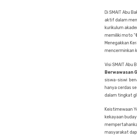
Di SMAIT Abu Ba
aktif dalam men
kurikulum akademi
memiliki moto “
Menegakkan Kerap
mencerminkan ko
Visi SMAIT Abu 
Berwawasan Gl
siswa-siswi ben
hanya cerdas sec
dalam tingkat gl
Keistimewaan Yo
kekayaan budaya
mempertahankan 
masyarakat dapa