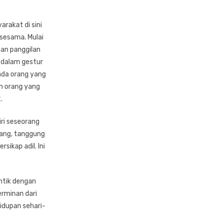
arakat di sini
sesama. Mulai
aan panggilan
 dalam gestur
da orang yang
n orang yang
.
iri seseorang
tang, tanggung
ikap adil. Ini
entik dengan
erminan dari
idupan sehari-