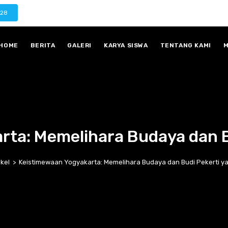
028
HOME
BERITA
GALERI
KARYA SISWA
TENTANG KAMI
M
ta: Memelihara Budaya dan B
ikel
>
Keistimewaan Yogyakarta: Memelihara Budaya dan Budi Pekerti ya