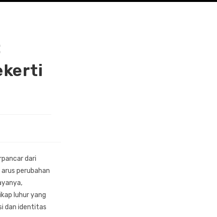
:
kerti
rpancar dari
h arus perubahan
ayanya,
ikap luhur yang
i dan identitas