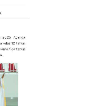
a
ei 2025. Agenda
a kelas 12 tahun
elama tiga tahun
a.