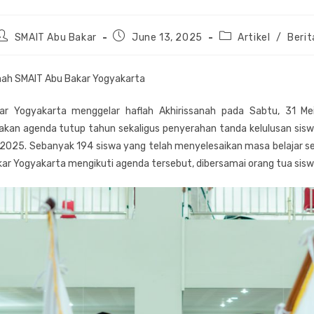
Post
Post
Post
SMAIT Abu Bakar
June 13, 2025
Artikel
/
Berit
author:
published:
category:
anah SMAIT Abu Bakar Yogyakarta
r Yogyakarta menggelar haflah Akhirissanah pada Sabtu, 31 M
kan agenda tutup tahun sekaligus penyerahan tanda kelulusan sisw
2025. Sebanyak 194 siswa yang telah menyelesaikan masa belajar s
kar Yogyakarta mengikuti agenda tersebut, dibersamai orang tua sisw