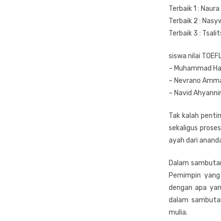
Terbaik 1 : Naur
Terbaik 2 : Nas
Terbaik 3 : Tsali
siswa nilai TOEF
– Muhammad Hak
– ⁠Nevrano Amma
– ⁠Navid Ahyannir
Tak kalah penti
sekaligus proses
ayah dari anand
Dalam sambutan
Pemimpin yang 
dengan apa yan
dalam sambutan
mulia.