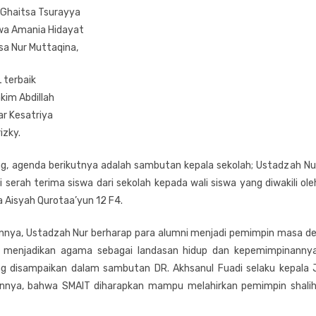
a Ghaitsa Tsurayya
ywa Amania Hidayat
tsa Nur Muttaqina,
L terbaik
im Abdillah
r Kesatriya
izky.
ng, agenda berikutnya adalah sambutan kepala sekolah; Ustadzah N
i serah terima siswa dari sekolah kepada wali siswa yang diwakili ol
a Aisyah Qurotaa’yun 12 F4.
nya, Ustadzah Nur berharap para alumni menjadi pemimpin masa dep
menjadikan agama sebagai landasan hidup dan kepemimpinannya. 
g disampaikan dalam sambutan DR. Akhsanul Fuadi selaku kepala J
nya, bahwa SMAIT diharapkan mampu melahirkan pemimpin shalih