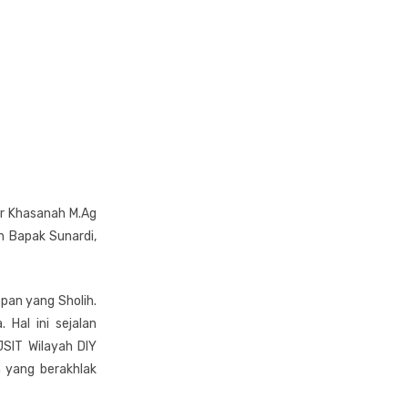
ur Khasanah M.Ag
eh Bapak Sunardi,
an yang Sholih.
Hal ini sejalan
SIT Wilayah DIY
 yang berakhlak