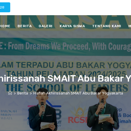
028
HOME
BERITA
GALERI
KARYA SISWA
TENTANG KAMI
M
hirissanah SMAIT Abu Bakar 
>
Berita
>
Haflah Akhirissanah SMAIT Abu Bakar Yogyakarta