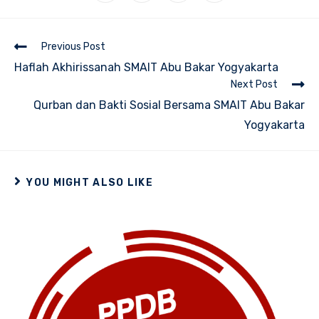
in
in
in
in
a
a
a
a
new
new
new
new
window
window
window
window
Read
Previous Post
more
Haflah Akhirissanah SMAIT Abu Bakar Yogyakarta
articles
Next Post
Qurban dan Bakti Sosial Bersama SMAIT Abu Bakar
Yogyakarta
YOU MIGHT ALSO LIKE