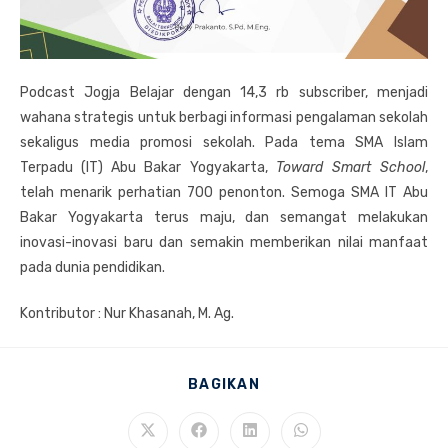
Podcast Jogja Belajar dengan 14,3 rb subscriber, menjadi
wahana strategis untuk berbagi informasi pengalaman sekolah
sekaligus media promosi sekolah. Pada tema SMA Islam
Terpadu (IT) Abu Bakar Yogyakarta,
Toward Smart School
,
telah menarik perhatian 700 penonton. Semoga SMA IT Abu
Bakar Yogyakarta terus maju, dan semangat melakukan
inovasi-inovasi baru dan semakin memberikan nilai manfaat
pada dunia pendidikan.
Kontributor : Nur Khasanah, M. Ag.
SHARE
BAGIKAN
THIS
CONTENT
Opens
Opens
Opens
Opens