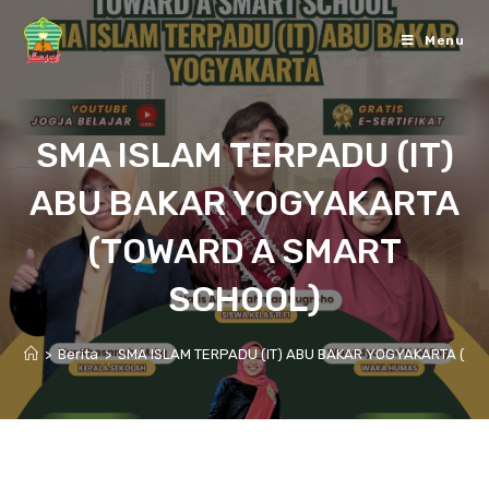
Skip
to
Menu
content
SMA ISLAM TERPADU (IT)
ABU BAKAR YOGYAKARTA
(TOWARD A SMART
SCHOOL)
>
Berita
>
SMA ISLAM TERPADU (IT) ABU BAKAR YOGYAKARTA (T