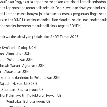
bu Bakar Yogyakarta dapat memberikan kontribusi terbaik terhadap 
 tetap menjaga nama baik sekolah. Bagi siswa dan siswi yang belum lo
gat karena masih banyak jalur lain untuk masuk perguruan tinggi seper
rkan tes (SNBT), seleksi mandiri (Ujian Mandiri), seleksi nasional masuk
 dan seleksi bersama masuk politeknik negeri (SBMPN).
ar siswa dan siswi yang telah lolos SNBP Tahun 2023:
 Sya’bani – Biologi UGM
yan -Akuakultur UGM
izah – Peternakan UGM
Rahmah Maruni- Agronomi UGM
i – Akuakultur UGM
mi-Ilmu dan Industri Peternakan UGM
 Majidah -Hukum UNSOED
 Saprudin -Sastra Inggris UB
i Nur Rahmawati – Kedokteran Hewan UB
ah – Pendidikan Bahasa Inggris UB