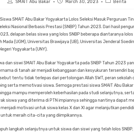
Post
Post
Post
SMAIT Abu Bakar
March 30, 2023
Berita
author:
published:
category:
8 Siswa SMAIT Abu Bakar Yogyakarta Lolos Seleksi Masuk Perguruan Tin
eleksi Nasional Berbasis Prestasi (SNBP) Tahun 2023. Dari hasil pen
023, delapan belas siswa yang lolos SNBP beberapa diantaranya lolo
h Mada (UGM), Universitas Brawijaya (UB), Universitas Jenderal Soed
Negeri Yogyakarta (UNY).
swa dan siswi SMAIT Abu Bakar Yogyakarta pada SNBP Tahun 2023 yang
rnama di tanah air menjadi kebanggaan dan kesyukuran tersendiri bag
sebut tentu tidak terlepas dari pertolongan Allah SWT, peran sekolah
ng serta memotivasi siswa. Semoga prestasi siswa SMAIT Abu Bakar
hingga mampu memperoleh keberhasilan pada studi selanjutnya, sert
ak siswa yang diterima di PTN impiannya sehingga nantinya dapat
 menjadi motivasi untuk siswa kelas X dan XI agar melanjutkan pendidi
i untuk meraih cita-cita yang diimpikannya.
h langkah selanjutnya untuk siswa dan siswi yang telah lolos SNBP