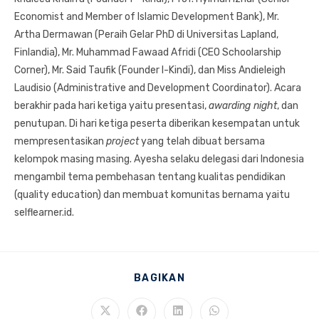
Economist and Member of Islamic Development Bank), Mr.
Artha Dermawan (Peraih Gelar PhD di Universitas Lapland,
Finlandia), Mr. Muhammad Fawaad Afridi (CEO Schoolarship
Corner), Mr. Said Taufik (Founder I-Kindi), dan Miss Andieleigh
Laudisio (Administrative and Development Coordinator). Acara
berakhir pada hari ketiga yaitu presentasi,
awarding night
, dan
penutupan. Di hari ketiga peserta diberikan kesempatan untuk
mempresentasikan
project
yang telah dibuat bersama
kelompok masing masing. Ayesha selaku delegasi dari Indonesia
mengambil tema pembehasan tentang kualitas pendidikan
(quality education) dan membuat komunitas bernama yaitu
selflearner.id.
SHARE
BAGIKAN
THIS
CONTENT
Opens
Opens
Opens
Opens