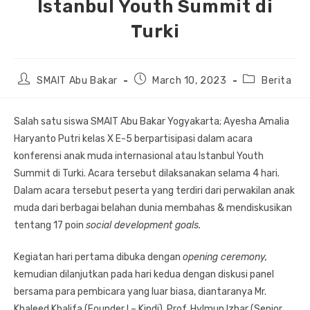
Istanbul Youth Summit di
Turki
Post
Post
Post
SMAIT Abu Bakar
March 10, 2023
Berita
author:
published:
category:
Salah satu siswa SMAIT Abu Bakar Yogyakarta; Ayesha Amalia
Haryanto Putri kelas X E-5 berpartisipasi dalam acara
konferensi anak muda internasional atau Istanbul Youth
Summit di Turki. Acara tersebut dilaksanakan selama 4 hari.
Dalam acara tersebut peserta yang terdiri dari perwakilan anak
muda dari berbagai belahan dunia membahas & mendiskusikan
tentang 17 poin
social development goals.
Kegiatan hari pertama dibuka dengan
opening ceremony,
kemudian dilanjutkan pada hari kedua dengan diskusi panel
bersama para pembicara yang luar biasa, diantaranya Mr.
Khaleed Khalifa (Founder I – Kindi), Prof. Hylmun Izhar (Senior