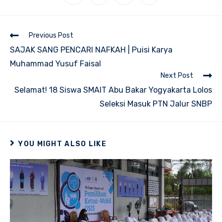
in
in
in
in
a
a
a
a
new
new
new
new
window
window
window
window
Read
Previous Post
more
SAJAK SANG PENCARI NAFKAH | Puisi Karya
articles
Muhammad Yusuf Faisal
Next Post
Selamat! 18 Siswa SMAIT Abu Bakar Yogyakarta Lolos
Seleksi Masuk PTN Jalur SNBP
YOU MIGHT ALSO LIKE