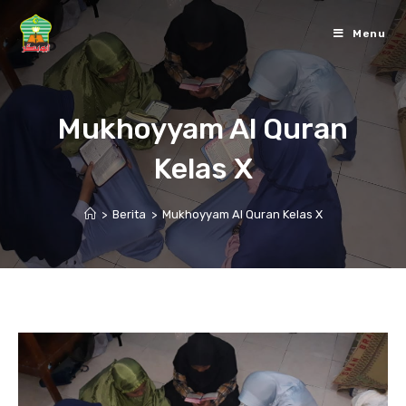
Skip
to
Menu
content
Mukhoyyam Al Quran
Kelas X
>
Berita
>
Mukhoyyam Al Quran Kelas X