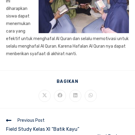
ini
diharapkan
siswa dapat
menemukan
cara yang
efektif untuk menghafal Al Quran dan selalu memotivasi untuk
selalu menghafal Al Quran. Karena Hafalan Al Quran nya dapat
menberikan syafaat di akhirat nanti.
SHARE
BAGIKAN
THIS
CONTENT
Opens
Opens
Opens
Opens
in
in
in
in
a
a
a
a
new
new
new
new
window
window
window
window
Read
Previous Post
more
Field Study Kelas XI “Batik Kayu”
articles