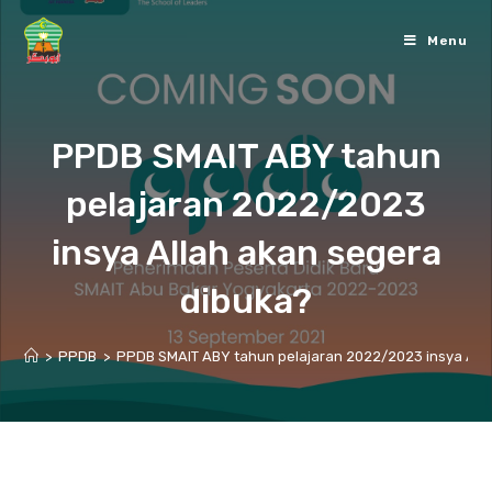
Skip
to
Menu
content
PPDB SMAIT ABY tahun
pelajaran 2022/2023
insya Allah akan segera
dibuka?
>
PPDB
>
PPDB SMAIT ABY tahun pelajaran 2022/2023 insya All