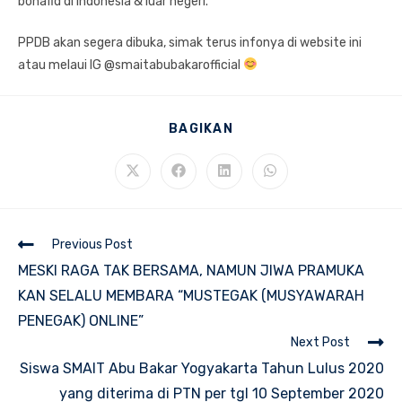
bonafid di Indonesia & luar negeri.
PPDB akan segera dibuka, simak terus infonya di website ini
atau melaui IG @smaitabubakarofficial
SHARE
BAGIKAN
THIS
CONTENT
Opens
Opens
Opens
Opens
in
in
in
in
a
a
a
a
new
new
new
new
window
window
window
window
Read
Previous Post
more
MESKI RAGA TAK BERSAMA, NAMUN JIWA PRAMUKA
articles
KAN SELALU MEMBARA “MUSTEGAK (MUSYAWARAH
PENEGAK) ONLINE”
Next Post
Siswa SMAIT Abu Bakar Yogyakarta Tahun Lulus 2020
yang diterima di PTN per tgl 10 September 2020