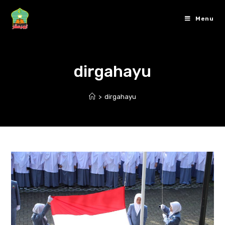
Skip
to
Menu
content
dirgahayu
>
dirgahayu