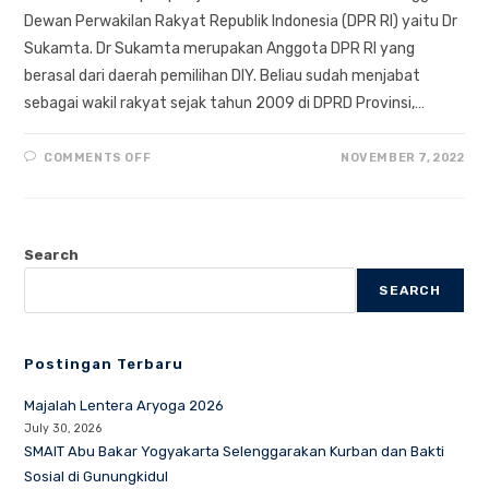
Dewan Perwakilan Rakyat Republik Indonesia (DPR RI) yaitu Dr
Sukamta. Dr Sukamta merupakan Anggota DPR RI yang
berasal dari daerah pemilihan DIY. Beliau sudah menjabat
sebagai wakil rakyat sejak tahun 2009 di DPRD Provinsi,…
ON
COMMENTS OFF
NOVEMBER 7, 2022
SISWA
DAN
SISWI
SMAIT
ABU
BAKAR
Search
YOGYAKARTA
BELAJAR
DEMOKRASI,
SEARCH
LANGSUNG
DARI
ANGGOTA
DPR
RI
Postingan Terbaru
DR.
SUKAMTA,
PH.D
Majalah Lentera Aryoga 2026
July 30, 2026
SMAIT Abu Bakar Yogyakarta Selenggarakan Kurban dan Bakti
Sosial di Gunungkidul