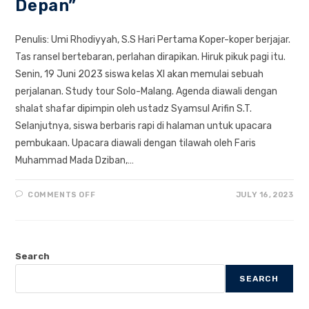
Depan”
Penulis: Umi Rhodiyyah, S.S Hari Pertama Koper-koper berjajar.
Tas ransel bertebaran, perlahan dirapikan. Hiruk pikuk pagi itu.
Senin, 19 Juni 2023 siswa kelas XI akan memulai sebuah
perjalanan. Study tour Solo-Malang. Agenda diawali dengan
shalat shafar dipimpin oleh ustadz Syamsul Arifin S.T.
Selanjutnya, siswa berbaris rapi di halaman untuk upacara
pembukaan. Upacara diawali dengan tilawah oleh Faris
Muhammad Mada Dziban,…
ON
COMMENTS OFF
JULY 16, 2023
STUDY
TOUR
SMAIT
ABU
BAKAR
YOGYAKARTA
Search
“MERETAS
PERJALANAN,
MENYONGSONG
SEARCH
MASA
DEPAN”