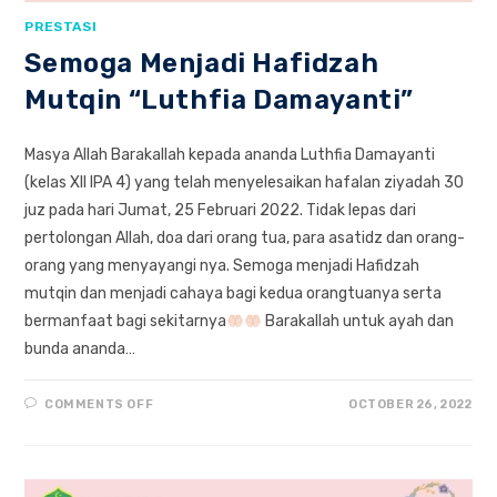
PRESTASI
Semoga Menjadi Hafidzah
Mutqin “Luthfia Damayanti”
Masya Allah Barakallah kepada ananda Luthfia Damayanti
(kelas XII IPA 4) yang telah menyelesaikan hafalan ziyadah 30
juz pada hari Jumat, 25 Februari 2022. Tidak lepas dari
pertolongan Allah, doa dari orang tua, para asatidz dan orang-
orang yang menyayangi nya. Semoga menjadi Hafidzah
mutqin dan menjadi cahaya bagi kedua orangtuanya serta
bermanfaat bagi sekitarnya
Barakallah untuk ayah dan
bunda ananda…
ON
COMMENTS OFF
OCTOBER 26, 2022
SEMOGA
MENJADI
HAFIDZAH
MUTQIN
“LUTHFIA
DAMAYANTI”