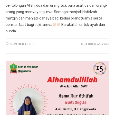
pertolongan Allah, doa dari orang tua, para asatidz dan orang-
orang yang menyayangi nya. Semoga menjadi Hafidzah
mutqin dan menjadi cahaya bagi kedua orangtuanya serta
bermanfaat bagi sekitarnya
Barakallah untuk ayah dan
bunda…
ON
COMMENTS OFF
OCTOBER 31, 2022
SEMOGA
MENJADI
HAFIDZAH
MUTQIN
“NUR
LAILA
AZIZAH”