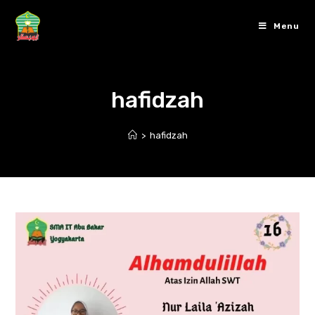
Skip
to
Menu
content
hafidzah
>
hafidzah