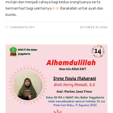
mutqin dan menjadi cahaya bagi kedua orangtuanya serta
bermanfaat bagi sekitarnya
Barakallah untuk ayah dan
bunda…
ON
COMMENTS OFF
OCTOBER 31, 2022
SEMOGA
MENJADI
HAFIDZAH
MUTQIN
“ASMA
NUR
ATHIFAH”