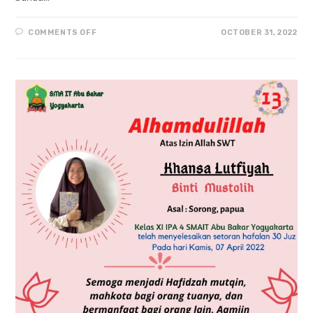
ON
COMMENTS OFF
OCTOBER 31, 2022
SEMOGA
MENJADI
HAFIDZAH
MUTQIN
“IRENE
NOVIA
MAHARANI”