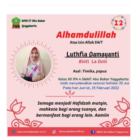
MENJADI
HAFIDZAH
MUTQIN
“KHANSA
LUTFIYAH”