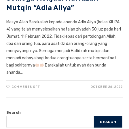
Mutqin “Adla Aliya”
Masya Allah Barakallah kepada ananda Adla Aliya (kelas XII IPA
4) yang telah menyelesaikan hafalan ziyadah 30 juz pada hari
Jumat, 11 Februari 2022. Tidak lepas dari pertolongan Allah,
doa dari orang tua, para asatidz dan orang-orang yang
menyayangi nya. Semoga menjadi Hafidzah mutqin dan
menjadi cahaya bagi kedua orangtuanya serta bermanfaat
bagi sekitarnya
Barakallah untuk ayah dan bunda
ananda…
ON
COMMENTS OFF
OCTOBER 26, 2022
SEMOGA
MENJADI
HAFIDZAH
MUTQIN
“ADLA
ALIYA”
Search
SEARCH