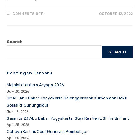
ON
COMMENTS OFF
OCTOBER 12, 2022
TALENT
SHOW
SMAIT
ABU
BAKAR
YOGYAKARTA
Search
PECAH,
SISWA
DAN
SEARCH
SISWI
UNJUK
GIGI
TUNJUKAN
BAKAT
Postingan Terbaru
MASING-
MASING
Majalah Lentera Aryoga 2026
July 30, 2026
SMAIT Abu Bakar Yogyakarta Selenggarakan Kurban dan Bakti
Sosial di Gunungkidul
June 5, 2026
Sasmita 23 Abu Bakar Yogyakarta: Stay Resilient, Shine Brilliant
April 25, 2026
Cahaya Kartini, Obor Generasi Pembelajar
April 20, 2026