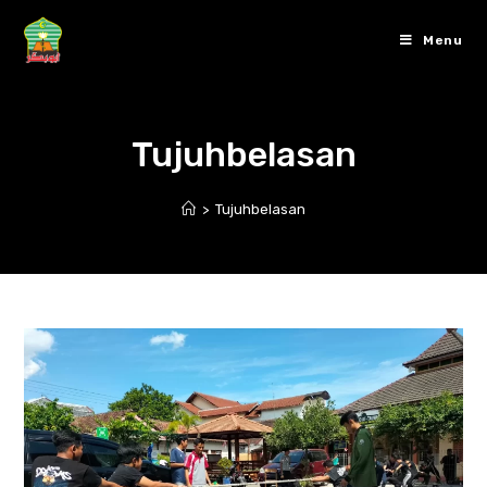
Skip
to
Menu
content
Tujuhbelasan
>
Tujuhbelasan