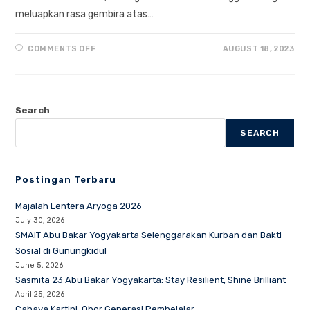
meluapkan rasa gembira atas…
ON
COMMENTS OFF
AUGUST 18, 2023
SEMARAK
MERDEKA
SMAIT
ABU
BAKAR
YOGYAKARTA
Search
SEARCH
Postingan Terbaru
Majalah Lentera Aryoga 2026
July 30, 2026
SMAIT Abu Bakar Yogyakarta Selenggarakan Kurban dan Bakti
Sosial di Gunungkidul
June 5, 2026
Sasmita 23 Abu Bakar Yogyakarta: Stay Resilient, Shine Brilliant
April 25, 2026
Cahaya Kartini, Obor Generasi Pembelajar