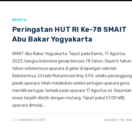
BERITA
Peringatan HUT RI Ke-78 SMAIT
Abu Bakar Yogyakarta
SMAIT Abu Bakar Yogyakarta. Tepat pada Kamis, 17 Agustus
2023, bangsa Indonesia genap berusia 78 tahun. Seperti tahun
tahun sebelumnya upacara di gelar di lapangan sekolah.
Sebelumnya, Ustadz Muhammad Ariq, S.Pd. selaku penanggung
jawab upacara telah melakukan seleksi petugas upacara guna
memilih petugas terbaik pada upacara 17 Agustus ini. Sejumlah
siswa terpilih dilatih dengan matang. Tepat pukul 07.00 WIB,
upacara dimulai.…
ON
COMMENTS OFF
AUGUST 18, 20
PERINGATAN
HUT
RI