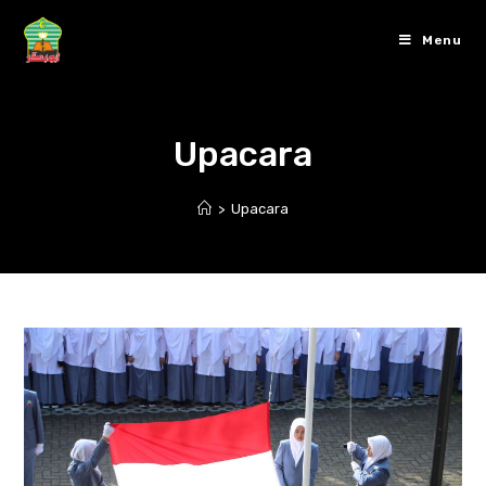
Skip
to
Menu
content
Upacara
>
Upacara