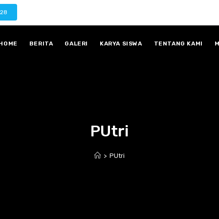
028
HOME
BERITA
GALERI
KARYA SISWA
TENTANG KAMI
M
PUtri
>
PUtri